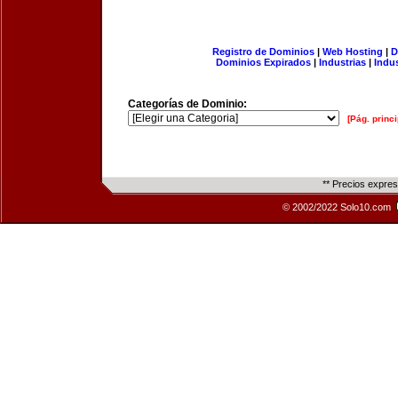
Registro de Dominios
|
Web Hosting
|
D
Dominios Expirados
|
Industrias
|
Indu
Categorías de Dominio:
[Pág. princi
** Precios expre
© 2002/2022 Solo10.com