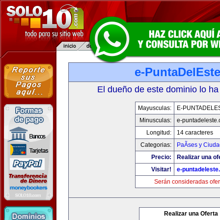
e-PuntaDelEst
El dueño de este dominio lo ha
Mayusculas:
E-PUNTADELE
Minusculas:
e-puntadeleste
Longitud:
14 caracteres
Categorias:
PaÃ­ses y Ciud
Precio:
Realizar una of
Visitar!
e-puntadeleste
Serán consideradas ofer
Realizar una Oferta