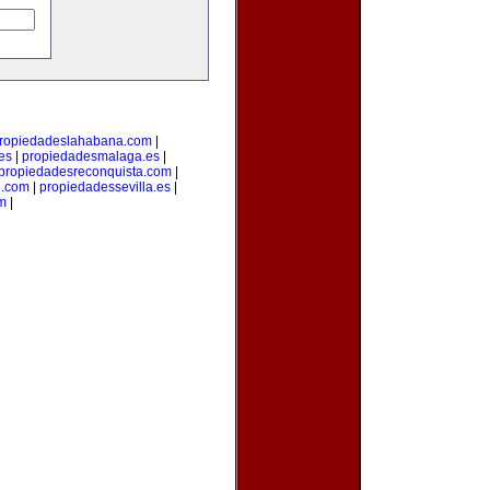
ropiedadeslahabana.com
|
es
|
propiedadesmalaga.es
|
propiedadesreconquista.com
|
o.com
|
propiedadessevilla.es
|
om
|