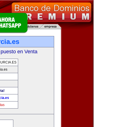
cia.es
 puesto en Venta
URCIA.ES
ia.es
ta!
ia.es
tas