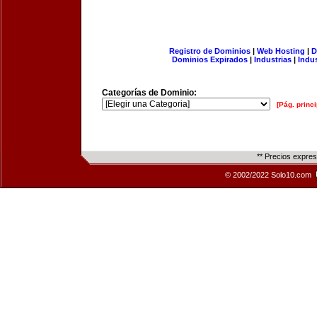
Registro de Dominios
|
Web Hosting
|
D
Dominios Expirados
|
Industrias
|
Indu
Categorías de Dominio:
[Pág. princi
** Precios expre
© 2002/2022 Solo10.com