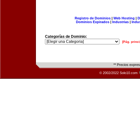
Registro de Dominios
|
Web Hosting
|
D
Dominios Expirados
|
Industrias
|
Indu
Categorías de Dominio:
[Pág. princi
** Precios expre
© 2002/2022 Solo10.com