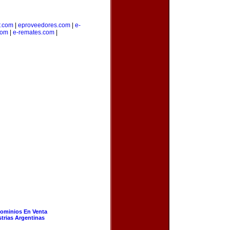
r.com
|
eproveedores.com
|
e-
com
|
e-remates.com
|
ominios En Venta
strias Argentinas