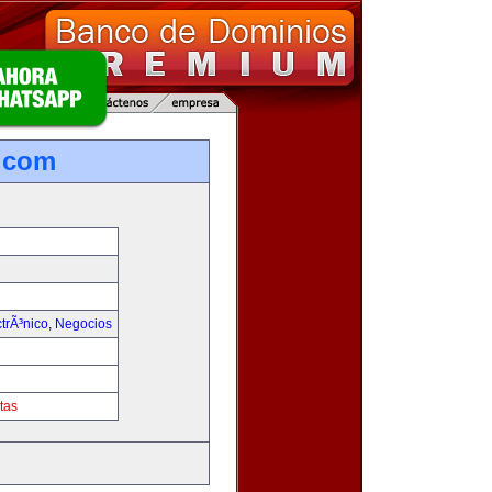
.com
trÃ³nico
,
Negocios
tas