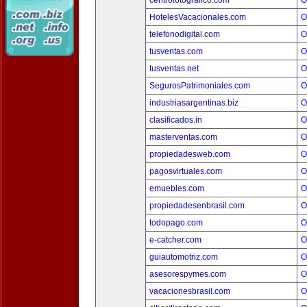
centrofotografico.com
O
HotelesVacacionales.com
O
telefonodigital.com
O
tusventas.com
O
tusventas.net
O
SegurosPatrimoniales.com
O
industriasargentinas.biz
O
clasificados.in
O
masterventas.com
O
propiedadesweb.com
O
pagosvirtuales.com
O
emuebles.com
O
propiedadesenbrasil.com
O
todopago.com
O
e-catcher.com
O
guiautomotriz.com
O
asesorespymes.com
O
vacacionesbrasil.com
O