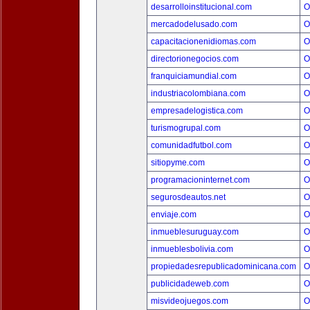
desarrolloinstitucional.com
O
mercadodelusado.com
O
capacitacionenidiomas.com
O
directorionegocios.com
O
franquiciamundial.com
O
industriacolombiana.com
O
empresadelogistica.com
O
turismogrupal.com
O
comunidadfutbol.com
O
sitiopyme.com
O
programacioninternet.com
O
segurosdeautos.net
O
enviaje.com
O
inmueblesuruguay.com
O
inmueblesbolivia.com
O
propiedadesrepublicadominicana.com
O
publicidadeweb.com
O
misvideojuegos.com
O