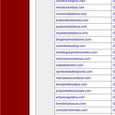
construcompras.com
O
mendozavirtual.com
O
crucerosdeplacer.com
O
empleotemporario.com
O
productosbelleza.com
O
mueblesdefabrica.com
O
blogemprendedores.com
O
colombiatrading.com
O
estrategiasprofesionales.com
O
inversionesurbanas.com
O
viajedeturismo.com
O
oportunidadnegocios.com
O
mercadosecundario.com
O
forodeinformatica.com
O
propiedadescanada.com
O
empresagrafica.com
O
inmobiliariasusa.com
O
consultoriaventas.com
O