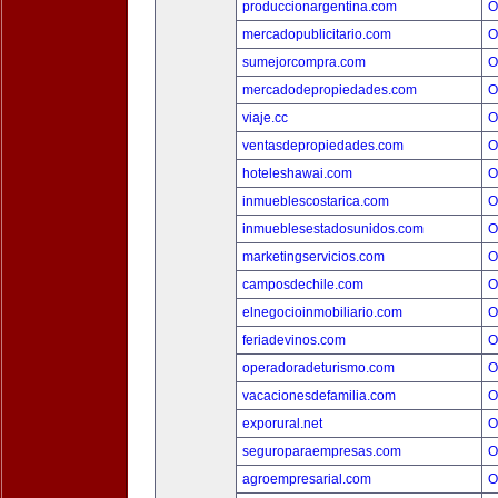
produccionargentina.com
O
mercadopublicitario.com
O
sumejorcompra.com
O
mercadodepropiedades.com
O
viaje.cc
O
ventasdepropiedades.com
O
hoteleshawai.com
O
inmueblescostarica.com
O
inmueblesestadosunidos.com
O
marketingservicios.com
O
camposdechile.com
O
elnegocioinmobiliario.com
O
feriadevinos.com
O
operadoradeturismo.com
O
vacacionesdefamilia.com
O
exporural.net
O
seguroparaempresas.com
O
agroempresarial.com
O