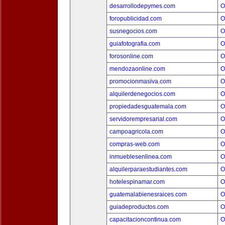
desarrollodepymes.com
O
foropublicidad.com
O
susnegocios.com
O
guiafotografia.com
O
forosonline.com
O
mendozaonline.com
O
promocionmasiva.com
O
alquilerdenegocios.com
O
propiedadesguatemala.com
O
servidorempresarial.com
O
campoagricola.com
O
compras-web.com
O
inmueblesenlinea.com
O
alquilerparaestudiantes.com
O
hotelespinamar.com
O
guatemalabienesraices.com
O
guiadeproductos.com
O
capacitacioncontinua.com
O