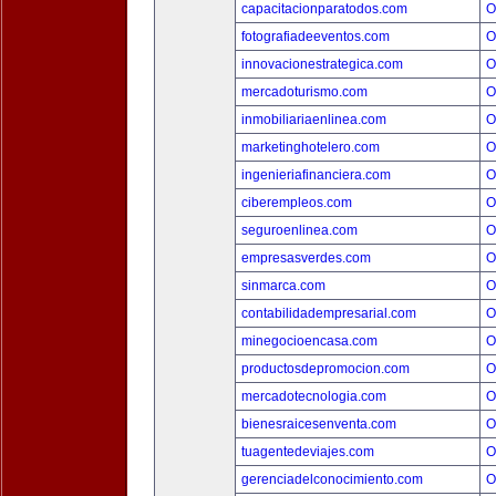
capacitacionparatodos.com
O
fotografiadeeventos.com
O
innovacionestrategica.com
O
mercadoturismo.com
O
inmobiliariaenlinea.com
O
marketinghotelero.com
O
ingenieriafinanciera.com
O
ciberempleos.com
O
seguroenlinea.com
O
empresasverdes.com
O
sinmarca.com
O
contabilidadempresarial.com
O
minegocioencasa.com
O
productosdepromocion.com
O
mercadotecnologia.com
O
bienesraicesenventa.com
O
tuagentedeviajes.com
O
gerenciadelconocimiento.com
O