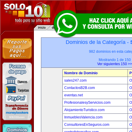
Dominios de la Categoría -
982 dominios en esta categ
Mostrando 1 de 150
Ver siguientes 150 >>
Nombre de Dominio
P
sales247.com
O
ContactosB2B.com
O
eventas.net
O
ProfesionalesyServicios.com
O
AlojamientoTuristico.com
O
InmueblesValencia.com
O
ConsultoresEnSeguros.com
O