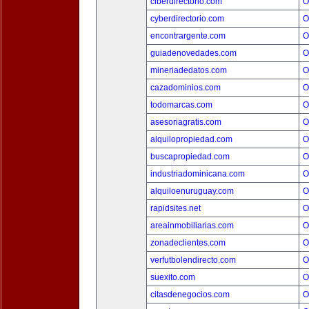
ciberdirectorio.com
O
cyberdirectorio.com
O
encontrargente.com
O
guiadenovedades.com
O
mineriadedatos.com
O
cazadominios.com
O
todomarcas.com
O
asesoriagratis.com
O
alquilopropiedad.com
O
buscapropiedad.com
O
industriadominicana.com
O
alquiloenuruguay.com
O
rapidsites.net
O
areainmobiliarias.com
O
zonadeclientes.com
O
verfutbolendirecto.com
O
suexito.com
O
citasdenegocios.com
O