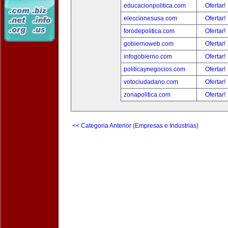
educacionpolitica.com
Ofertar!
eleccionesusa.com
Ofertar!
forodepolitica.com
Ofertar!
gobiernoweb.com
Ofertar!
infogobierno.com
Ofertar!
politicaynegocios.com
Ofertar!
votociudadano.com
Ofertar!
zonapolitica.com
Ofertar!
<< Categoria Anterior (Empresas e Industrias)