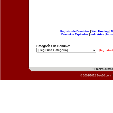
Registro de Dominios
|
Web Hosting
|
D
Dominios Expirados
|
Industrias
|
Indu
Categorías de Dominio:
[Pág. princi
** Precios expre
© 2002/2022 Solo10.com