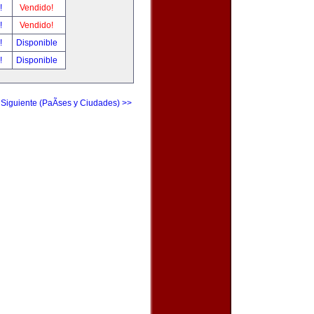
r!
Vendido!
r!
Vendido!
r!
Disponible
r!
Disponible
 Siguiente (PaÃ­ses y Ciudades) >>