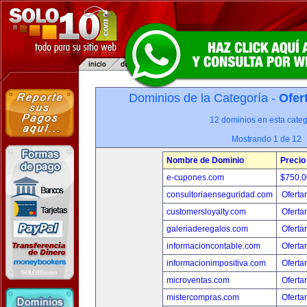
Dominios de la Categoría -
Ofer
12 dominios en esta categ
Mostrando 1 de 12
Nombre de Dominio
Precio
e-cupones.com
$750.
consultoriaenseguridad.com
Oferta
customersloyalty.com
Oferta
galeriaderegalos.com
Oferta
informacioncontable.com
Oferta
informacionimpositiva.com
Oferta
microventas.com
Oferta
mistercompras.com
Oferta