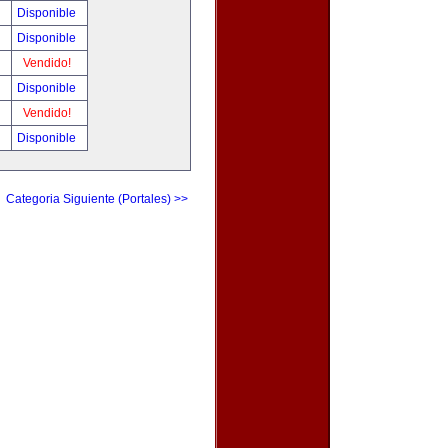
!
Disponible
!
Disponible
!
Vendido!
!
Disponible
!
Vendido!
!
Disponible
Categoria Siguiente (Portales) >>