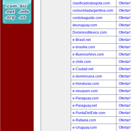
clasificadosbogota.com
Ofertar
comunidadargentina.com
Ofertar
cordobaguide.com
Ofertar
deuruguay.com
Ofertar
DominiosMexico.com
Ofertar
e-Brasil.net
Ofertar
e-brasilia.com
Ofertar
e-BuenosAires.com
Ofertar
e-chile.com
Ofertar
e-Ciudad.net
Ofertar
e-dominicana.com
Ofertar
e-Honduras.com
Ofertar
e-neuquen.com
Ofertar
e-Paraguay.com
Ofertar
e-Paraguay.net
Ofertar
e-PuntaDelEste.com
Ofertar
e-Rafaela.com
Ofertar
e-Uruguay.com
Ofertar