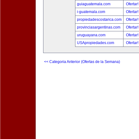
guiaguatemala.com
Ofertar
i-guatemala.com
Ofertar
propiedadescostarica.com
Ofertar
provinciasargentinas.com
Ofertar
uruguayana.com
Ofertar
USApropiedades.com
Ofertar
<< Categoria Anterior (Ofertas de la Semana)